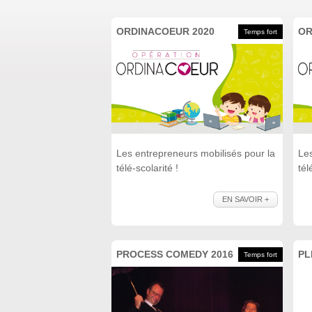
ORDINACOEUR 2020
OR
Temps fort
Les entrepreneurs mobilisés pour la
Les
télé-scolarité !
tél
EN SAVOIR +
PROCESS COMEDY 2016
PL
Temps fort